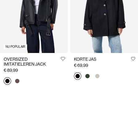
ons
Nederland
/
Nederlands
NU POPULAIR
OVERSIZED
KORTE JAS
IMITATIELEREN JACK
€ 69,99
€ 89,99