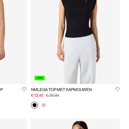
-50%
OP
NMLEGA TOP MET KAPMOUWEN
€ 13,45
€ 26,99