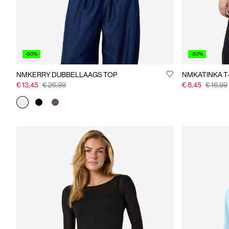
-50%
-50%
NMKERRY DUBBELLAAGS TOP
NMKATINKA T
€ 13,45
€ 26,99
€ 8,45
€ 16,99