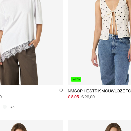
-70%
NMSOPHIE STRIK MOUWLOZE T
9
€ 8,95
€ 29,99
+4