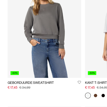
-50%
-50%
GEBORDUURDE SWEATSHIRT
KANT T-SHIRT
€ 17,45
€ 34,99
€ 17,45
€ 34,9