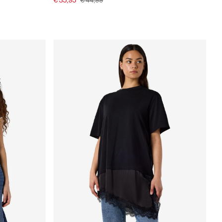
€ 35,95
€ 44,99