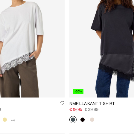
-50%
NMFILLA KANT T-SHIRT
9
€ 19,95
€ 39,99
+4