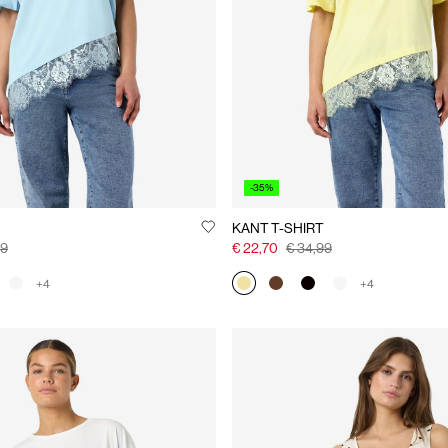
-35%
KANT T-SHIRT
99
€ 22,70
€ 34,99
+4
+4