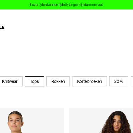
Sign up to Customer Club and save 10%
LE
Knitwear
Tops
Rokken
Korte broeken
20 %