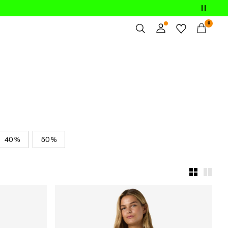
0
Overzicht
Bestellingen
Profiel
Verlanglijstje
Help
Uitloggen
40 %
50 %