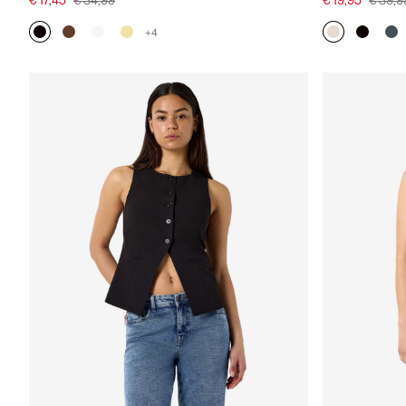
€ 17,45
€ 34,99
€ 19,95
€ 39,9
+4