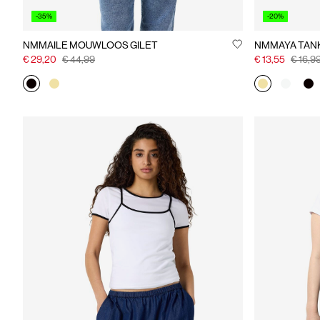
-35%
-20%
NMMAILE MOUWLOOS GILET
NMMAYA TAN
€ 29,20
€ 44,99
€ 13,55
€ 16,9