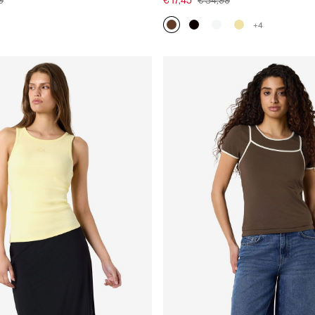
9
€ 17,45
€ 34,99
+4