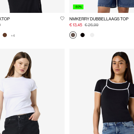
-50%
KTOP
NMKERRY DUBBELLAAGS TOP
9
€ 13,45
€ 26,99
+4