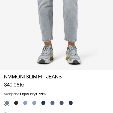
Om
os
Danmark
/
dansk
NMMONI SLIM FIT JEANS
349,95 kr
Vælg farve
Light Grey Denim