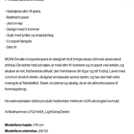
- Højtaljede slim-fit jeans
- Bæltestropper
- Jacron-lap
- Design med 5 lommer
- Gylp med lynlås og knaplukning
- Croppet længde
- Slim fit
MONI Smalle croppede jeans er designet til at bringe skarp stil med ubesværet
attidue. De sidder højt på taljen, er med slim fit i benene og croppet ved anklen, og
skaber en ren, flatterende silhuet, der fremhæver din figur og dit fodtøj. Lavet med
comfort stretch denim, de ligner en klassisk sprød denim, og har den helt rette
mængde af fleksibilitet. Slank, moderne og alsidig, de er de ultimative jeans til
hverdagsbrug.
Hovedmaterialet i dette produkt indeholder minimum 50% økologisk bomuld.
Artikelnummer
27027468_LightGreyDenim
Modellens højde:
176 cm
Modellens størrelse:
28/32