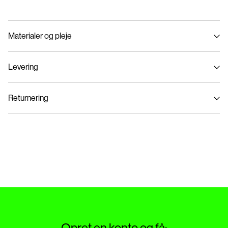
Materialer og pleje
Levering
Maskinvask på maks 40°C på skånsom vask
Hent ved service point (GLS)
29,00 kr
Må ikke bleges
Returnering
Må ikke tørretumbles
Stryges ved medium varme
Hjemmelevering (PostNord)
39,00 kr
Må ikke renses
Tørres på tørresnor i skyggen
Hent ved service point (PostNord)
29,00 kr
Returnering & bytte
Leveringsmuligheder
Opret en konto og få: