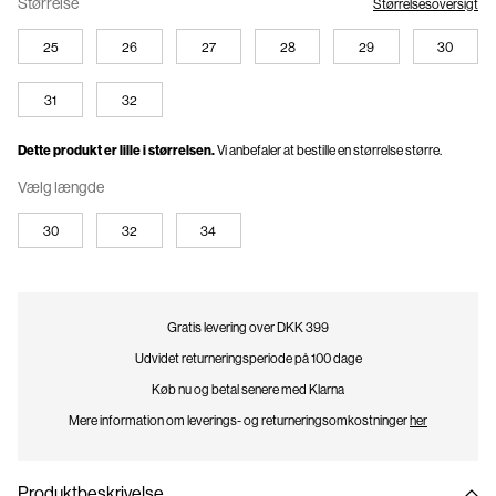
Størrelse
Størrelsesoversigt
25
26
27
28
29
30
31
32
Dette produkt er lille i størrelsen.
Vi anbefaler at bestille en størrelse større.
Vælg længde
30
32
34
Gratis levering over DKK 399
Udvidet returneringsperiode på 100 dage
Køb nu og betal senere med Klarna
Mere information om leverings- og returneringsomkostninger
her
Produktbeskrivelse