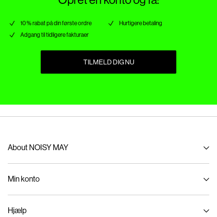
10 % rabat på din første ordre
Hurtigere betaling
Adgang til tidligere fakturaer
TILMELD DIG NU
About NOISY MAY
Om os
Min konto
Sustainability
Log ind / Tilmelde
Hjælp
Følg bestilling