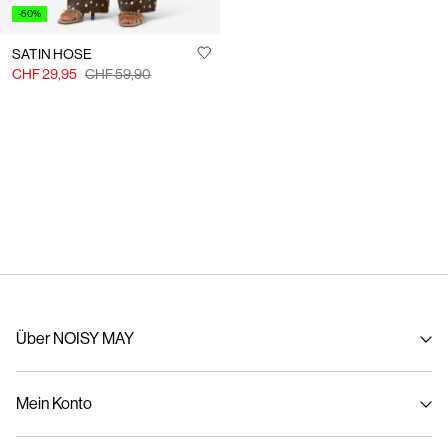
-50%
SATIN HOSE
CHF 29,95
CHF 59,90
Über NOISY MAY
Über uns
Mein Konto
Nachhaltigkeit
Anmelden / Registrieren