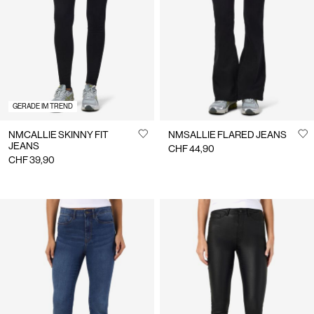
uns
Schweiz
/
Deutsch
GERADE IM TREND
NMCALLIE SKINNY FIT
NMSALLIE FLARED JEANS
JEANS
CHF 44,90
CHF 39,90