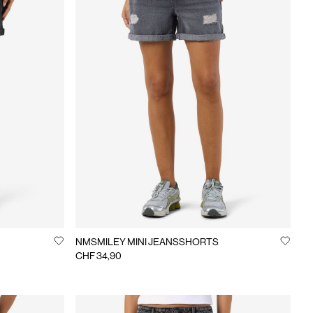
NMSMILEY MINI JEANSSHORTS
CHF 34,90