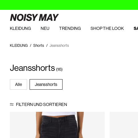
KLEIDUNG
NEU
TRENDING
SHOP THE LOOK
S
KLEIDUNG
Shorts
Jeansshorts
Jeansshorts
(16)
Alle
Jeansshorts
FILTERN UND SORTIEREN