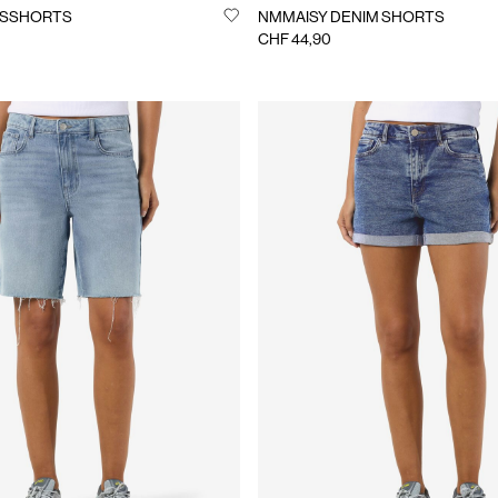
ANSSHORTS
NMMAISY DENIM SHORTS
CHF 44,90