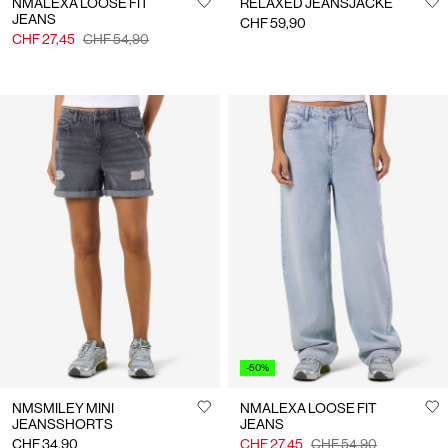
NMALEXA LOOSE FIT
RELAXED JEANSJACKE
JEANS
CHF 59,90
CHF 27,45
CHF 54,90
-50%
NMSMILEY MINI
NMALEXA LOOSE FIT
JEANSSHORTS
JEANS
CHF 34,90
CHF 27,45
CHF 54,90