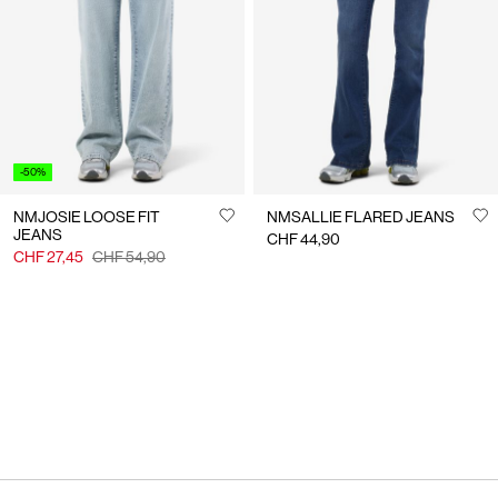
-50%
NMJOSIE LOOSE FIT
NMSALLIE FLARED JEANS
JEANS
CHF 44,90
CHF 27,45
CHF 54,90
Du hast 24 von 118 Artikeln angesehen.
Mehr laden