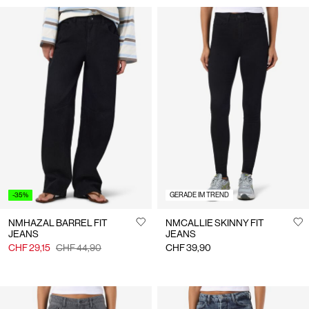
-35%
GERADE IM TREND
NMHAZAL BARREL FIT
NMCALLIE SKINNY FIT
JEANS
JEANS
CHF 29,15
CHF 44,90
CHF 39,90