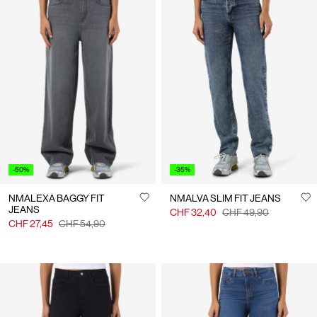
-50%
-35%
NMALEXA BAGGY FIT
NMALVA SLIM FIT JEANS
JEANS
CHF 32,40
CHF 49,90
CHF 27,45
CHF 54,90