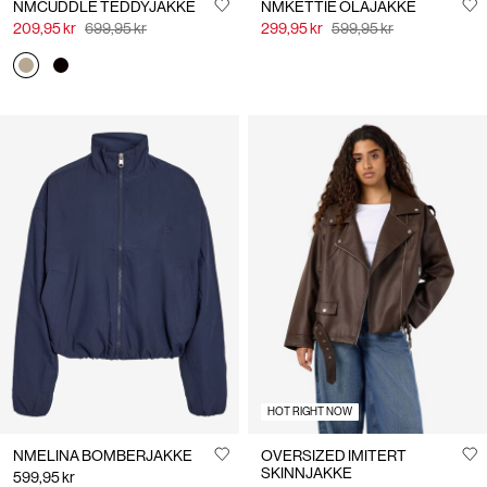
NMCUDDLE TEDDYJAKKE
NMKETTIE OLAJAKKE
209,95 kr
699,95 kr
299,95 kr
599,95 kr
HOT RIGHT NOW
NMELINA BOMBERJAKKE
OVERSIZED IMITERT
SKINNJAKKE
599,95 kr