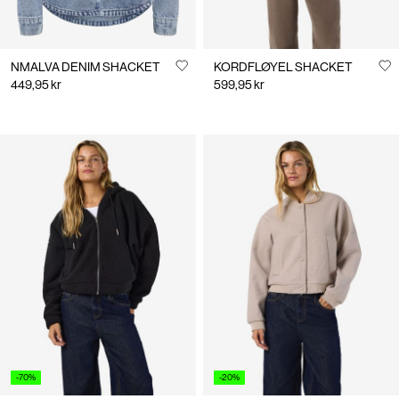
NMALVA DENIM SHACKET
KORDFLØYEL SHACKET
449,95 kr
599,95 kr
-70%
-20%