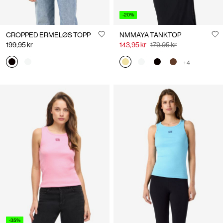
-20%
CROPPED ERMELØS TOPP
NMMAYA TANKTOP
199,95 kr
143,95 kr
179,95 kr
+4
-35%