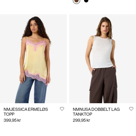
NMJESSICA ERMELØS
NMNUSA DOBBELT LAG
TOPP
TANKTOP
399,95 kr
299,95 kr