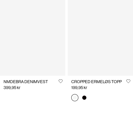
NMDEBRA DENIMVEST
CROPPED ERMELØS TOPP
399,95 kr
199,95 kr
You have seen 24 of 33 articles.