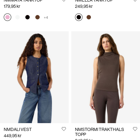
NMMAYA TANKTOP
NMELLA TANKTOP
179,95 kr
249,95 kr
+4
NMDALI VEST
NMSTORMI TRAKTHALS
TOPP
449,95 kr