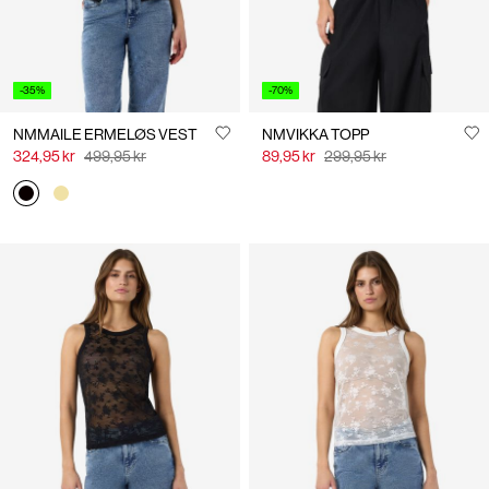
-35%
-70%
NMMAILE ERMELØS VEST
NMVIKKA TOPP
324,95 kr
499,95 kr
89,95 kr
299,95 kr