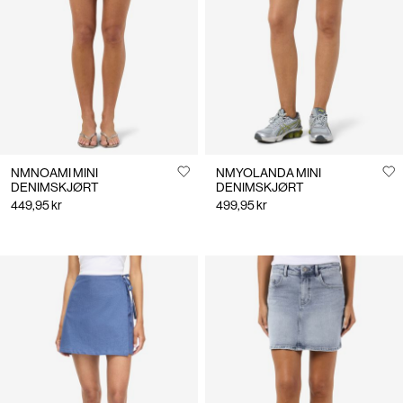
Norge
/
norsk
NMNOAMI MINI
NMYOLANDA MINI
DENIMSKJØRT
DENIMSKJØRT
449,95 kr
499,95 kr