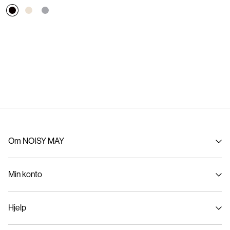
Om NOISY MAY
Om oss
Min konto
Bærekraft
Logg inn / Melde deg på
Hjelp
Spor bestilling
Kundeservice