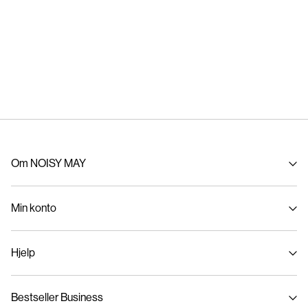
Om NOISY MAY
Om oss
Min konto
Bærekraft
Logg inn / Melde deg på
Hjelp
Spor bestilling
Kundeservice
Bestseller Business
Størrelsesguide