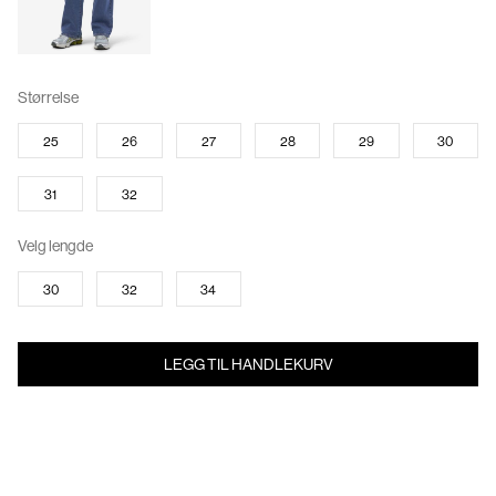
Størrelse
25
26
27
28
29
30
31
32
Velg lengde
30
32
34
LEGG TIL HANDLEKURV