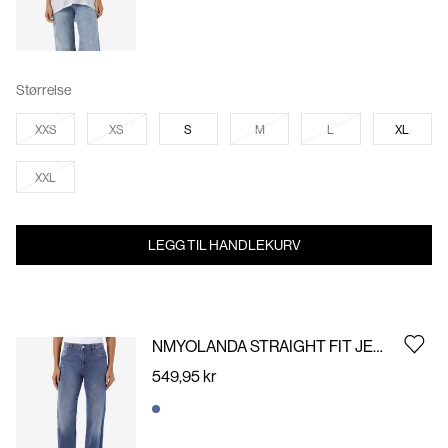
Størrelse
XXS
XS
S
M
L
XL
XXL
LEGG TIL HANDLEKURV
NMYOLANDA STRAIGHT FIT JEANS
549,95 kr