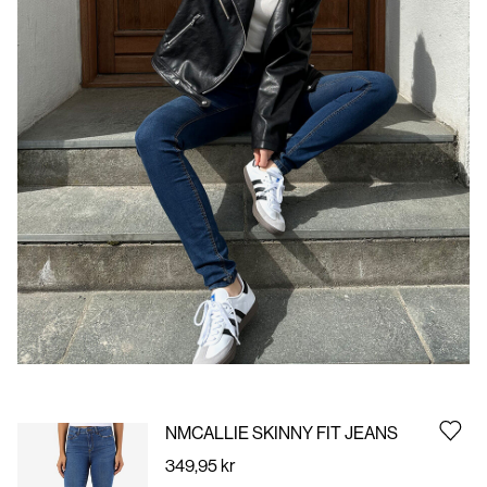
Us
Norge
/
norsk
NMCALLIE SKINNY FIT JEANS
349,95 kr