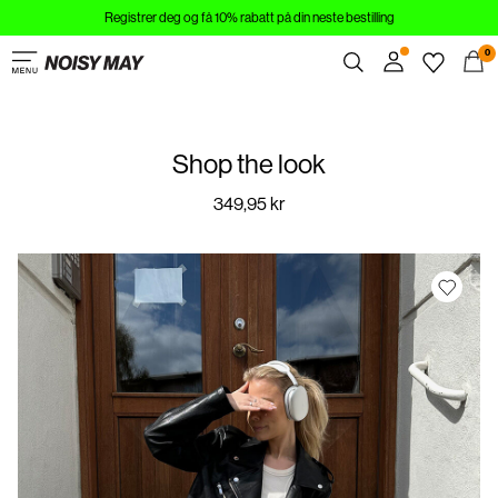
Registrer deg og få 10% rabatt på din neste bestilling
KLÆR
0
NYHETER
Overview
TRENDY
Shop the look
Orders
Profile
349,95 kr
SHOP LOOKEN
Wishlist
SALG
Support
Sign Out
Sign
in
Any
questions?
About