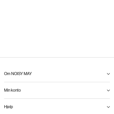
Om NOISY MAY
Om oss
Min konto
Bærekraft
Logg inn / Melde deg på
Hjelp
Spor bestilling