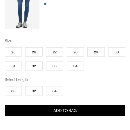
Size
25
26
27
28
29
30
31
32
33
34
Select Length
30
32
34
ADD TO BAG