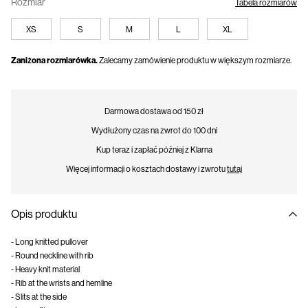
Rozmiar
Tabela rozmiarów
XS
S
M
L
XL
Zaniżona rozmiarówka.
Zalecamy zamówienie produktu w większym rozmiarze.
Darmowa dostawa od 150 zł
Wydłużony czas na zwrot do 100 dni
Kup teraz i zapłać później z Klarna
Więcej informacji o kosztach dostawy i zwrotu
tutaj
Opis produktu
- Long knitted pullover
- Round neckline with rib
- Heavy knit material
- Rib at the wrists and hemline
- Slits at the side