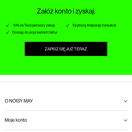
Załóż konto i zyskaj:
-10% na Twój pierwszy zakup
Szybszą finalizację transakcji
Dostęp do poprzednich faktur
ZAPISZ SIĘ JUŻ TERAZ
O NOISY MAY
Nasza historia
Moje konto
Ekorozwój