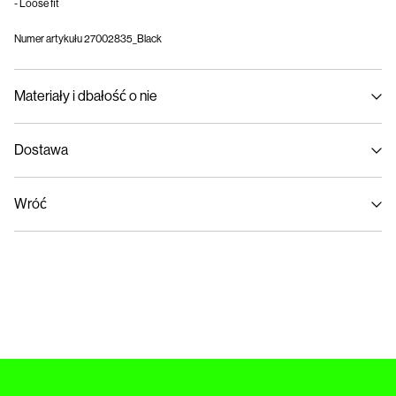
- Loose fit
Numer artykułu
27002835_Black
Materiały i dbałość o nie
Dostawa
Pranie w pralce w połowie załadowanej, krótki cykl wirowania w 40°C
Home Delivery (INPOST)
9,90 zł
Nie wybielać
Wróć
Nie suszyć w suszarce bębnowej
Niska temp. prasowania Maks. temp. 100°C
Pick up at parcel shop or parcel locker (INPOST)
9,90 zł
Nie czyścić na sucho
Zwroty i wymiana
Suszyć na płasko
Opcje dostawy