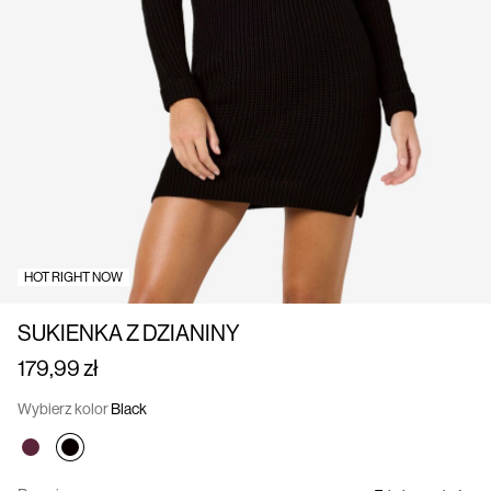
nas
Polska
/
polski
HOT RIGHT NOW
SUKIENKA Z DZIANINY
179,99 zł
Wybierz kolor
Black