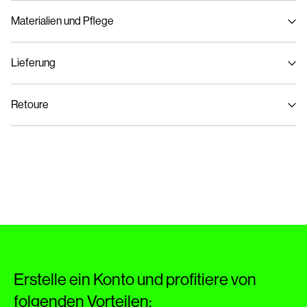
Materialien und Pflege
Lieferung
Maschinenwäsche bei max. 40 °C im Schonwaschgang
Lieferung nach Hause (SwissPost Priority)
CHF 6,95
Nicht bleichen
Retoure
Nicht im Wäschetrockner trocknen
Bügeleisen auf mittlerer Hitze.
Lieferung nach Hause (SwissPost Economy)
CHF 5,95
Nicht chemisch reinigen
Hängend trocknen, vor direkter Sonneneinstrahlung schützen
Rückgabe & Umtausch
Lieferoptionen
Erstelle ein Konto und profitiere von
folgenden Vorteilen: