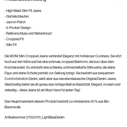
- High Waist Slim Fit Jeans
- Gürtelschlaufen
- Jacron-Patch
- 5-Pocket-Design
- Reißverschluss und Nietenknopf
- Cropped Fit
- Slim Fit
Die MONI Slim Cropped Jeans verbindet Eleganz mit müheloser Coolness. Sie sitzt
hoch auf der Hüfte und hat eine schmale, cropped Beinform, die kurz über dem
Knöchel endet. So entsteht eine schlanke, schmeichelhafte Silhouette, die deine
Figur und deine Schuhe perfekt zur Geltung bringt. Sie besteht aus bequemem
Comfortstretch-Denim, sieht aber aus wie eine klassische Original Denim-Jeans.
Gleichzeitig bietet sie dir genau das richtige Maß an Elastizität. Elegant, modern und
vielseitig – diese Jeans ist ein Must-have für jeden Tag!
Das Hauptmaterial in diesem Produkt besteht zu mindestens 50 % aus Bio-
Baumwolle.
Artikelnummer
27023701_LightBlueDenim