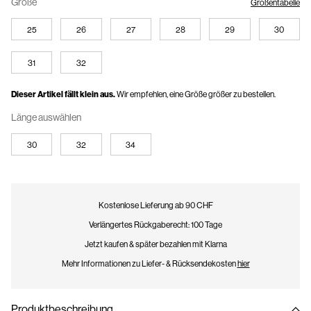
Größe
Größentabelle
25
26
27
28
29
30
31
32
Dieser Artikel fällt klein aus.
Wir empfehlen, eine Größe größer zu bestellen.
Länge auswählen
30
32
34
Kostenlose Lieferung ab 90 CHF
Verlängertes Rückgaberecht: 100 Tage
Jetzt kaufen & später bezahlen mit Klarna
Mehr Informationen zu Liefer- & Rücksendekosten
hier
Produktbeschreibung