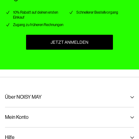
10% Rabatt auf deinen ersten
Schnellerer Bestellvorgang
Einkauf
Zugang zu früheren Rechnungen
JETZT ANMELDEN
Über NOISY MAY
Über uns
Mein Konto
Nachhaltigkeit
Anmelden / Registrieren
Hilfe
Bestellung verfolgen