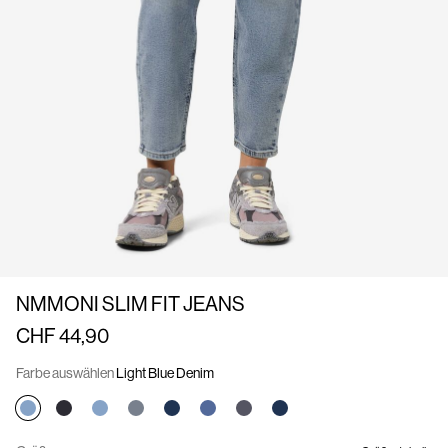
uns
Schweiz
/
Deutsch
NMMONI SLIM FIT JEANS
CHF 44,90
Farbe auswählen
Light Blue Denim