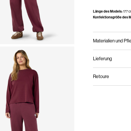
Länge des Models:
177 
Konfektionsgröße des M
Materialien und Pfl
Lieferung
Maschinenwäsche, h
Lieferung nach Hause (S
Nicht bleichen
Retoure
Nicht im Wäschetro
Bügeln mit niedrige
Lieferung nach Hause 
Nicht chemisch rein
Hängend trocknen