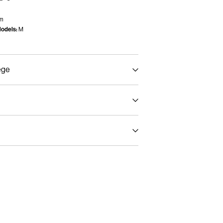
cm
odels:
M
ege
albvoll, kurzer Schleudergang bei 30 °C
wissPost Priority)
CHF 6,95
ckner trocknen
r Temperatur. Max. Temperatur: 100 °C
(SwissPost Economy)
CHF 5,95
igen
Rückgabe & Umtausch
Lieferoptionen