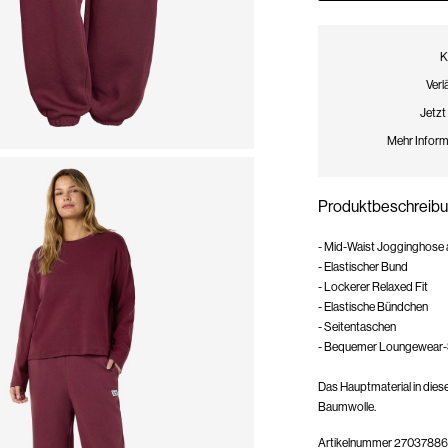
K
Verl
Jetzt
Mehr Inform
Produktbeschreib
- Mid-Waist Jogginghose 
- Elastischer Bund
- Lockerer Relaxed Fit
- Elastische Bündchen
- Seitentaschen
- Bequemer Loungewear-St
Das Hauptmaterial in die
Baumwolle.
Artikelnummer
27037886