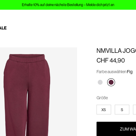
Erhalte 10% auf deine nächste Bestellung – Melde dich jetzt an
ALE
NMVILLA JO
CHF 44,90
Farbe auswählen
Fig
Größe
XS
S
ZUM WA