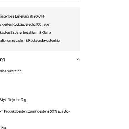
ostenlose Lieferung ab 90 CHF
ängertes Rückgaberecht: 100 Tage
 kaufen & später bezahlen mit Klarna
ationen zu Liefer- & Rücksendekosten
hier
ung
aus Sweatstoff
yle für jeden Tag
sem Produkt besteht zu mindestens 50 % aus Bio-
_Fig