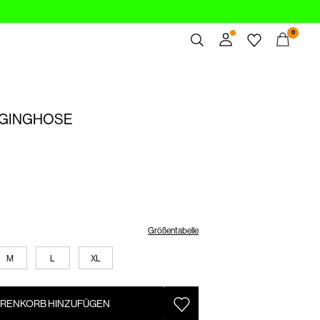
0
Übersicht
Bestellungen
GGINGHOSE
Profil
Wunschliste
Ich brauche Hilfe
Abmelden
Größentabelle
M
L
XL
RENKORB HINZUFÜGEN