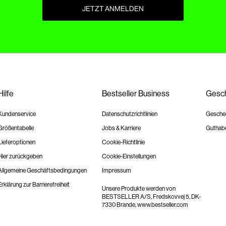
JETZT ANMELDEN
Hilfe
Bestseller Business
Gesch
Kundenservice
Datenschutzrichtlinien
Geschen
Größentabelle
Jobs & Karriere
Guthab
Lieferoptionen
Cookie-Richtlinie
Hier zurückgeben
Cookie-Einstellungen
Allgemeine Geschäftsbedingungen
Impressum
Erklärung zur Barrierefreiheit
Unsere Produkte werden von
BESTSELLER A/S, Fredskovvej 5, DK-
7330 Brande,
www.bestseller.com