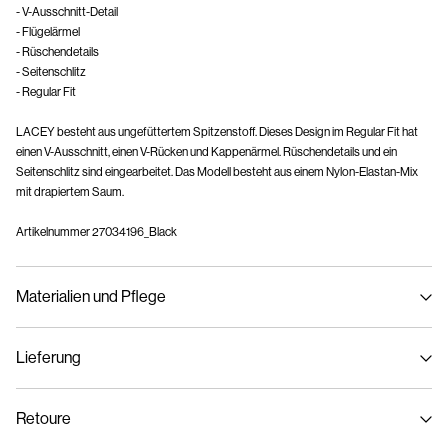
- V-Ausschnitt-Detail
- Flügelärmel
- Rüschendetails
- Seitenschlitz
- Regular Fit
LACEY besteht aus ungefüttertem Spitzenstoff. Dieses Design im Regular Fit hat
einen V-Ausschnitt, einen V-Rücken und Kappenärmel. Rüschendetails und ein
Seitenschlitz sind eingearbeitet. Das Modell besteht aus einem Nylon-Elastan-Mix
mit drapiertem Saum.
Artikelnummer
27034196_Black
Materialien und Pflege
Lieferung
Maschinenwäsche, halbvoll, kurzer Schleudergang bei 30 °C
Lieferung nach Hause (SwissPost Priority)
CHF 6,95
Nicht bleichen
Retoure
Nicht im Wäschetrockner trocknen