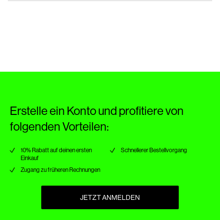
Bügeln mit niedriger Temperatur. Max. Temperatur: 100 °C
Lieferung nach Hause (SwissPost Economy)
CHF 5,95
Nicht chemisch reinigen
Tropfnass liegend trocknen
Rückgabe & Umtausch
Lieferoptionen
Erstelle ein Konto und profitiere von
folgenden Vorteilen:
10% Rabatt auf deinen ersten
Schnellerer Bestellvorgang
Einkauf
Zugang zu früheren Rechnungen
JETZT ANMELDEN