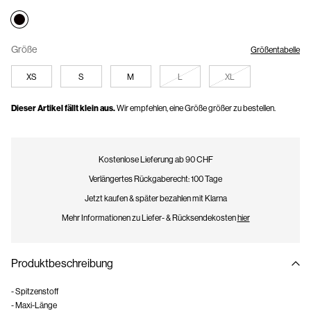
Größe
Größentabelle
XS
S
M
L
XL
Dieser Artikel fällt klein aus.
Wir empfehlen, eine Größe größer zu bestellen.
Kostenlose Lieferung ab 90 CHF
Verlängertes Rückgaberecht: 100 Tage
Jetzt kaufen & später bezahlen mit Klarna
Mehr Informationen zu Liefer- & Rücksendekosten
hier
Produktbeschreibung
- Spitzenstoff
- Maxi-Länge