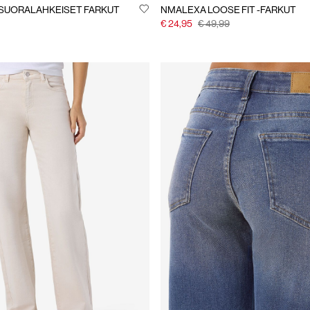
SUORALAHKEISET FARKUT
NMALEXA LOOSE FIT -FARKUT
€ 24,95
€ 49,99