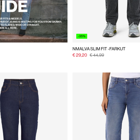
-35%
NMALVA SLIM FIT -FARKUT
€ 29,20
€ 44,99