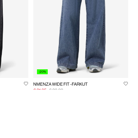
-20%
NMENZA WIDE FIT -FARKUT
€ 31,95
€ 39,99