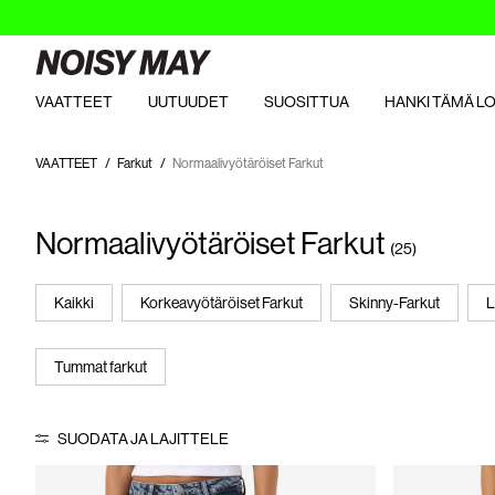
VAATTEET
UUTUUDET
SUOSITTUA
HANKI TÄMÄ L
VAATTEET
Farkut
Normaalivyötäröiset Farkut
Normaalivyötäröiset Farkut
(25)
Kaikki
Korkeavyötäröiset Farkut
Skinny-Farkut
L
Tummat farkut
SUODATA JA LAJITTELE