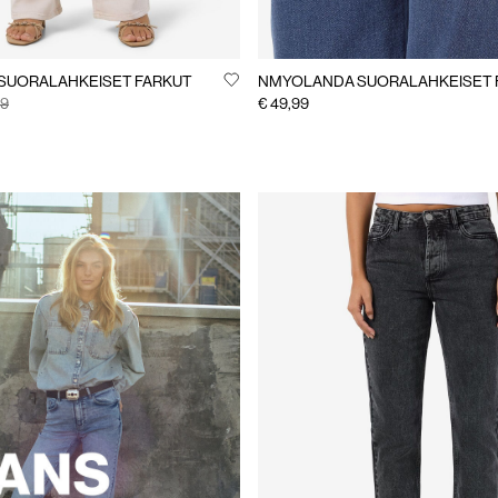
NMYOLANDA SUORALAHKEISET FARKUT
NMYOLANDA SUORALAHKEISET 
99
€ 49,99
oisymay.com/fi-fi/jeans-