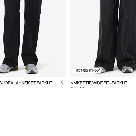
HOT RIGHT NOW
SUORALAHKEISET FARKUT
NMKETTIE WIDE FIT -FARKUT
€ 44,99