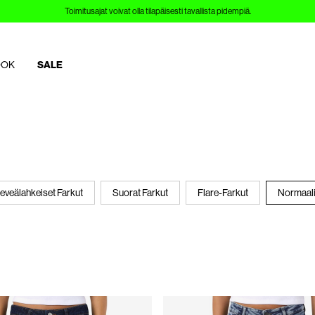
Sign up to Customer Club and save 10%
OOK
SALE
eveälahkeiset Farkut
Suorat Farkut
Flare-Farkut
Normaali