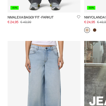
-50%
-50%
NMALEXA BAGGY FIT -FARKUT
€ 24,95
€ 49,99
€ 24,95
€ 49,
https://www.n
guide.html