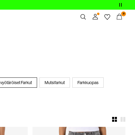
0
Yhteenveto
Tilaukset
Profiili
Toivelista
Tuki
Kirjaudu Ulos
vyötäröiset Farkut
Mutsifarkut
Farkkuopas