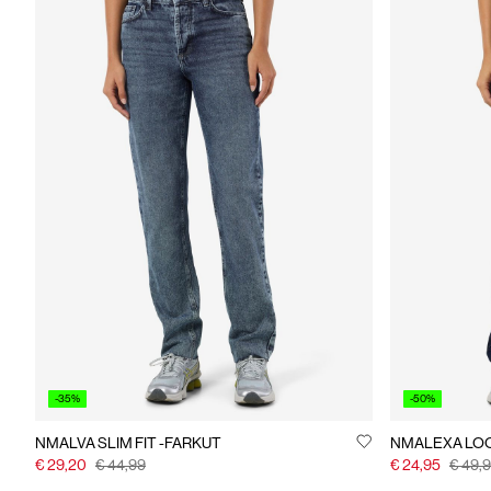
-35%
-50%
NMALVA SLIM FIT -FARKUT
NMALEXA LOO
€ 29,20
€ 44,99
€ 24,95
€ 49,