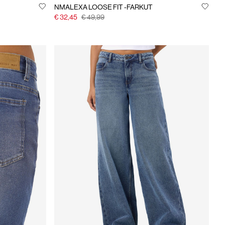
NMALEXA LOOSE FIT -FARKUT
€ 32,45
€ 49,99