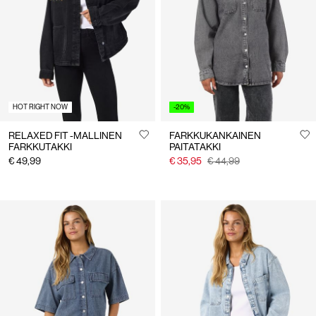
Suomi
/
suomi
HOT RIGHT NOW
-20%
RELAXED FIT -MALLINEN
FARKKUKANKAINEN
FARKKUTAKKI
PAITATAKKI
€ 49,99
€ 35,95
€ 44,99