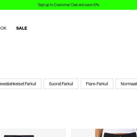
Sign up to Customer Club and save 10%
OOK
SALE
eveälahkeiset Farkut
Suorat Farkut
Flare-Farkut
Normaali