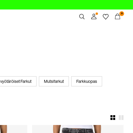
0
Yhteenveto
Tilaukset
Profiili
Toivelista
Tuki
Kirjaudu Ulos
vyötäröiset Farkut
Mutsifarkut
Farkkuopas