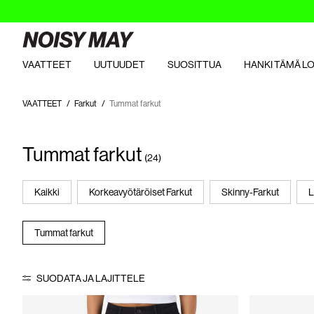
VAATTEET
UUTUUDET
SUOSITTUA
HANKI TÄMÄ L
VAATTEET
Farkut
Tummat farkut
Tummat farkut
(24)
Kaikki
Korkeavyötäröiset Farkut
Skinny-Farkut
L
Tummat farkut
SUODATA JA LAJITTELE