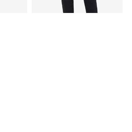
HOT RIGHT NOW
NMMONI SLIM FIT -FARKUT
€ 44,99