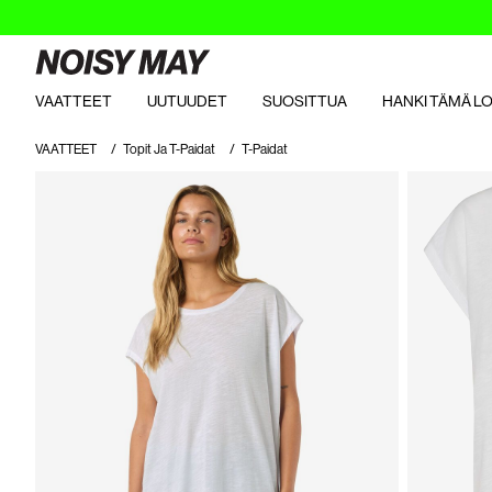
VAATTEET
UUTUUDET
SUOSITTUA
HANKI TÄMÄ L
VAATTEET
Topit Ja T-Paidat
T-Paidat