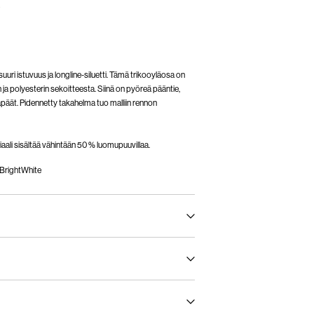
uri istuvuus ja longline-siluetti. Tämä trikooyläosa on
 ja polyesterin sekoitteesta. Siinä on pyöreä pääntie,
kapäät. Pidennetty takahelma tuo malliin rennon
ali sisältää vähintään 50 % luomupuuvillaa.
rightWhite
sella pesuohjelmalla korkeintaan 40 °C
t (PostNord)
€ 4,95