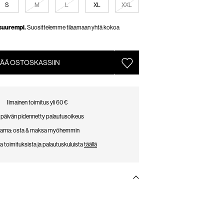
S
M
L
XL
XXL
 suurempi.
Suosittelemme tilaamaan yhtä kokoa
SÄÄ OSTOSKASSIIN
Ilmainen toimitus yli 60 €
 päivän pidennetty palautusoikeus
larna: osta & maksa myöhemmin
ja toimituksista ja palautuskuluista
täällä