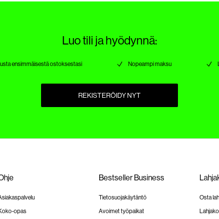
Luo tili ja hyödynnä:
nusta ensimmäisestä ostoksestasi
Nopeampi maksu
REKISTERÖIDY NYT
Ohje
Bestseller Business
Lahjak
Asiakaspalvelu
Tietosuojakäytäntö
Osta lah
Koko-opas
Avoimet työpaikat
Lahjako