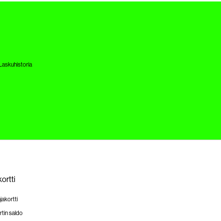
Laskuhistoria
ortti
jakortti
rtin saldo