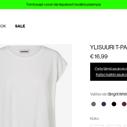
Toimitusajat voivat olla tilapäisesti tavallista pidempiä.
OOK
SALE
YLISUURI T-PA
€ 16,99
Osta tämä asukokona
Katso kaikki asuko
Valitse väri
Bright Whit
Koko