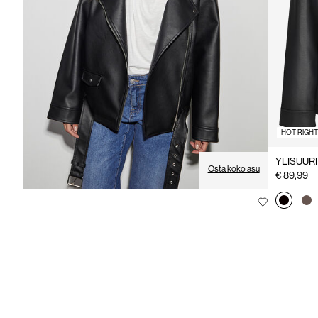
HOT RIGH
YLISUUR
Osta koko asu
€ 89,99