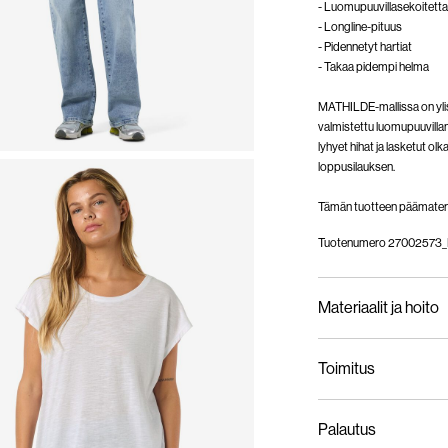
- Luomupuuvillasekoitetta
- Longline-pituus
- Pidennetyt hartiat
- Takaa pidempi helma
MATHILDE-mallissa on ylisu
valmistettu luomupuuvillan
lyhyet hihat ja lasketut ol
loppusilauksen.
Tämän tuotteen päämateria
Tuotenumero
27002573_B
Materiaalit ja hoito
Toimitus
Konepesu hellävarai
Pick up at Service Poin
Älä valkaise
Palautus
Ei rumpukuivausta