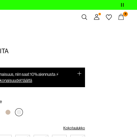
0
Yhteenveto
Tilaukset
ITA
Profiili
Toivelista
Tuki
isuus, niin saat 10% alennusta ⚡
Kirjaudu Ulos
konaisuudet täältä
e
Kokotaulukko