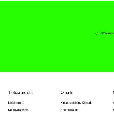
10 % alen
Tietoja meistä
Oma tili
Lisää meistä
Kirjaudu sisään / Kirjaudu
Kestävä kehitys
Seuraa tilausta