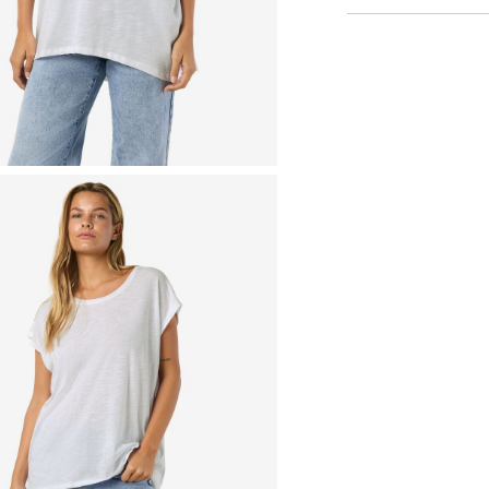
Silitys keskilämmöl
Toimitusvaiht
Ei kuivapesua
Palautus ja vai
Ripustuskuivaus va