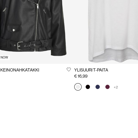
T NOW
I KEINONAHKATAKKI
YLISUURI T-PAITA
€ 16,99
+2