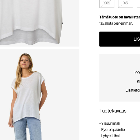
XXS
XS
Tämä tuote on tavallista
tavallista pienemmän.
LI
100
K
Lisätieto
Tuotekuvaus
- Ylisuuri malli
- Pyöreä pääntie
- Lyhyet hihat