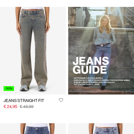
https://www.noisymay.com/it-
it/jeans-guide.html
-50%
JEANS STRAIGHT FIT
€ 24,95
€ 49,99