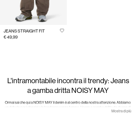
JEANS STRAIGHT FIT
€ 49,99
L'intramontabile incontra il trendy: Jeans
a gamba dritta NOISY MAY
Ormai sai che qui a NOISY MAY il denim è al centro della nostra attenzione. Abbiamo
un debole per i classici e le tendenze senza tempo. I jeans a gamba dritta da donna di
Mostra di più
NOISY MAY hanno davvero qualcosa di speciale: sono un capo di abbigliamento
che esalta il tuo look senza sforzo, indipendentemente dall'occasione!
I jeans a gamba dritta non sono solo una tendenza passeggera: sono
semplicemente intramontabili. Questi jeans sono incredibilmente versatili e si