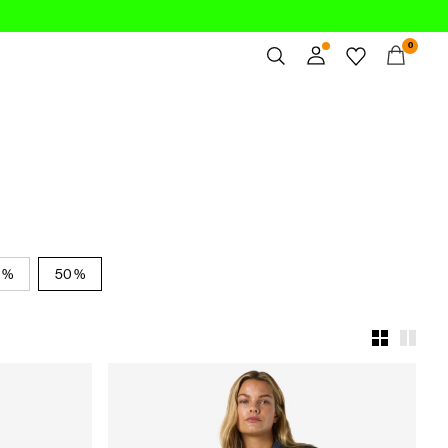
0
Panoramica
Ordini
Profilo
Lista dei desideri
Assistenza
Esci
 %
50 %