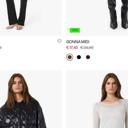
-50%
GONNA MIDI
9
€ 17,45
€ 34,99