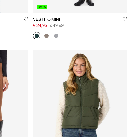
-50%
VESTITO MINI
€ 24,95
€ 49,99