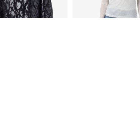
-50%
UNTATA
TOP
99
€ 14,95
€ 29,99