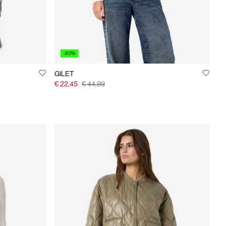
-50%
GILET
€ 22,45
€ 44,99