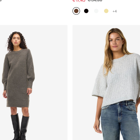
9
€ 17,45
€ 34,99
+4