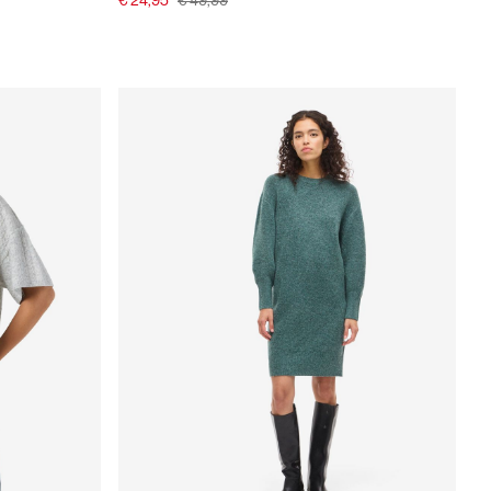
€ 24,95
€ 49,99