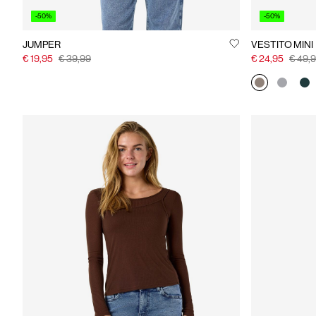
-50%
-50%
JUMPER
VESTITO MINI
€ 19,95
€ 39,99
€ 24,95
€ 49,