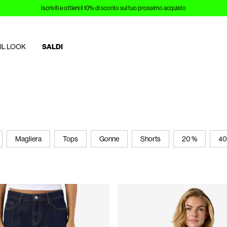
Iscriviti e ottieni il 10% di sconto sul tuo prossimo acquisto
IL LOOK
SALDI
Magliera
Tops
Gonne
Shorts
20 %
40