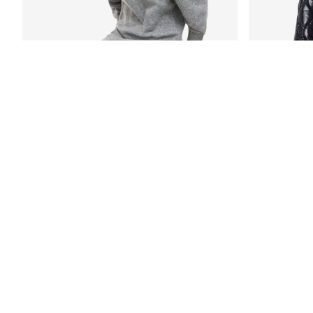
-50%
-50%
VESTITO MINI
GIACCA TRAP
€ 24,95
€ 49,99
€ 29,95
€ 59,