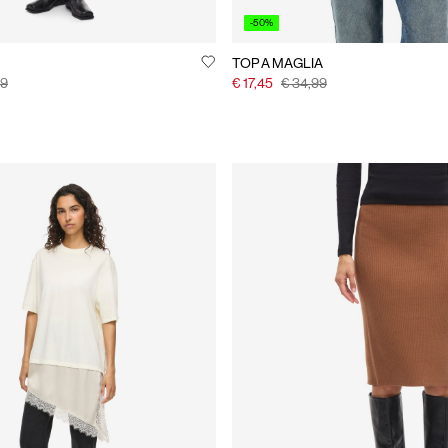
-50%
TOP A MAGLIA
99
€ 17,45
€ 34,99