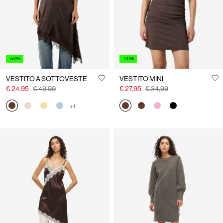
-50%
-20%
VESTITO A SOTTOVESTE
VESTITO MINI
€ 24,95
€ 49,99
€ 27,95
€ 34,99
+1