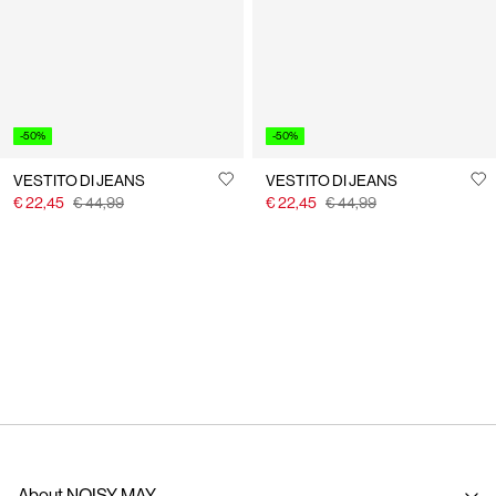
-50%
-50%
VESTITO DI JEANS
VESTITO DI JEANS
€ 22,45
€ 44,99
€ 22,45
€ 44,99
Hai visualizzato 24 di 28 articoli.
Carica successivi
About NOISY MAY