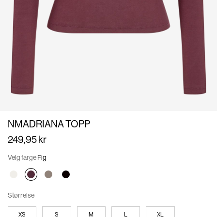
Norge
/
norsk
NMADRIANA TOPP
249,95 kr
Velg farge
Fig
Størrelse
XS
S
M
L
XL