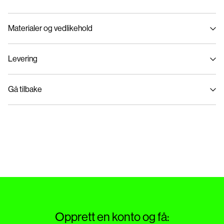
Materialer og vedlikehold
Levering
Maskinvask på maks 40°C med skånsomt vaskeprogram
Pick up at Service Point (PostNord)
59,00 kr
Ikke bleke
Gå tilbake
Ikke tørk i tørketrommel
Strykejern med medium varmeinnstillinger
Leveringsalternativer
Ikke tørrens
Retur og bytte
Tørk med tørkesnor
Opprett en konto og få: