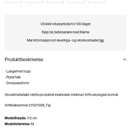
Utvidet returperiode for 100 dager
Kjøp nå, betal senere med Klarna
Mer informasjon om leverings- og returkostnader
her
Produktbeskrivelse
- Langermet topp
- Rund hals
- Smal passform
Hovedmaterialet i dette produktet inneholder minimum 50% økologisk bomull.
Artikkelnummer
27037998_Fig
Modellhøyde:
172 cm
Modellstørrelse:
M