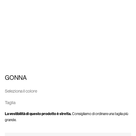
Italia
/
italiano
GONNA
Seleziona il colore
Taglia
La vestibilità di questo prodotto è stretta.
Consigliamo di ordinare una taglia più
grande.