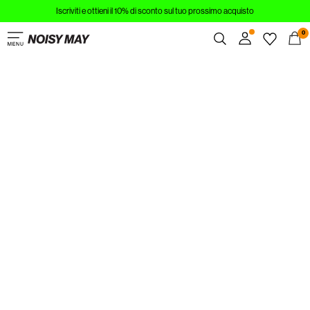
Iscriviti e ottieni il 10% di sconto sul tuo prossimo acquisto
ABBIGLIAMENTO
0
NOVITÀ
Panoramica
DI TENDENZA
Ordini
Profilo
ACQUISTA IL LOOK
Lista dei desideri
SALDI
Assistenza
Esci
Accedi
Domande?
Chi
siamo