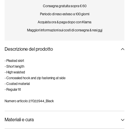
Consegna gratuita sopra € 60
Periodo di reso esteso a 100 giorni
Acquista ora & paga dopo con Klarna
Maggiori informazioni sui costi di consegna & resi
qui
Descrizione del prodotto
- Pleated skirt
- Short length
- High waisted
- Concealed hook and zip fastening at side
- Coated material
- Regular fit
Numero articolo
27022944_Black
Materiali e cura