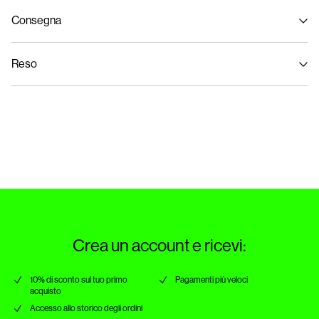
Consegna
Lavaggio in lavatrice, mezzo carico, breve ciclo di centrifuga a 30°C
Consegna a casa (Poste Italiane)
€ 4,95
Non candeggiare
Reso
Non utilizzare l'asciugatrice
Non stirare
Opzioni di Consegna
Non lavare a secco
Resi & Cambi
Appendere all'ombra per asciugare
Crea un account e ricevi:
10% di sconto sul tuo primo
Pagamenti più veloci
acquisto
Accesso allo storico degli ordini